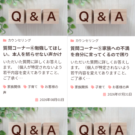
カウンセリング
カウンセリング
質問コーナー⑥勉強してほし
質問コーナー⑤家族への不満
い。本人を怒らせない声かけ
を自分に言ってくるので困り
は？
ます
いただいた質問に詳しくお答えし
いただいた質問に詳しくお答えし
ます。 （個人が特定されないよう
ます。 （個人が特定されないよう
若干内容を変えてありますこと、
若干内容を変えてありますこと、
ご了承く…
ご了承く…
家族関係
子育て
お客様の
家族関係
子育て
お客様の声
声
2026年07月31日
2026年08月01日