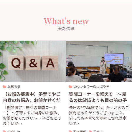
What’s new
最新情報
お知らせ
カウンセラーのつぶやき
【お悩み募集中】子育てやご
質問コーナーを終えて 〜見
自身のお悩み、お聞かせくだ
るのはSNSよりも目の前の子
さい
ども〜
【期間限定！無料の質問コーナ
先日のPTA講座では、たくさんのご
ー】 〜子育てやご自身のお悩み、
質問をありがとうございました。
お聞かせください〜 ・子どもとう
少しでも子育ての参考になれば幸
まくいか…
いで…
お知らせ
家族関係
子育て