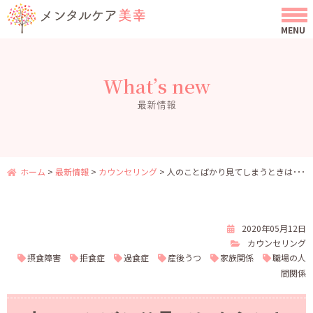
What’s new
最新情報
ホーム
>
最新情報
>
カウンセリング
>
人のことばかり見てしまうときは･･･
2020年05月12日
カウンセリング
摂食障害
拒食症
過食症
産後うつ
家族関係
職場の人
間関係