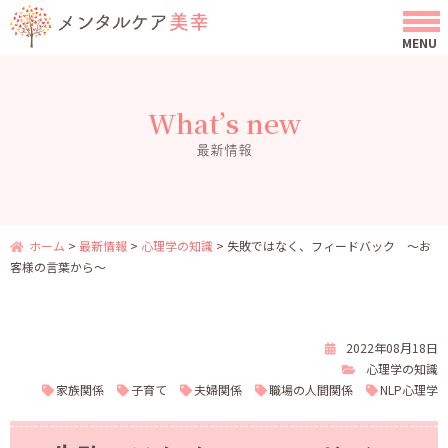
What’s new
最新情報
ホーム
>
最新情報
>
心理学の知識
>
失敗ではなく、フィードバック ～お
客様の言葉から～
2022年08月18日
心理学の知識
家族関係
子育て
夫婦関係
職場の人間関係
NLP心理学