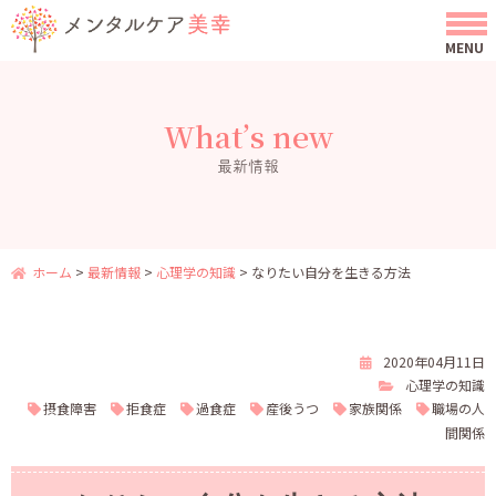
What’s new
最新情報
ホーム
>
最新情報
>
心理学の知識
>
なりたい自分を生きる方法
2020年04月11日
心理学の知識
摂食障害
拒食症
過食症
産後うつ
家族関係
職場の人
間関係