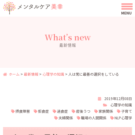
What’s new
最新情報
ホーム
>
最新情報
>
心理学の知識
>
人は常に最善の選択をしている
2019年12月08日
心理学の知識
摂食障害
拒食症
過食症
産後うつ
家族関係
子育て
夫婦関係
職場の人間関係
NLP心理学