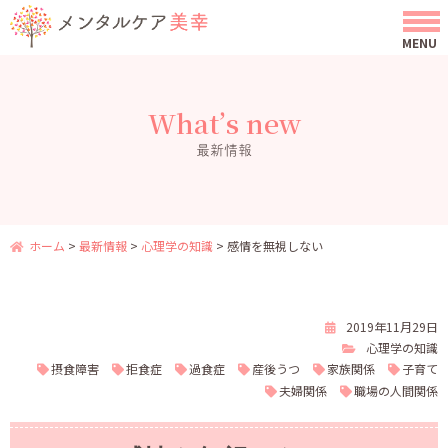
What’s new
最新情報
ホーム
>
最新情報
>
心理学の知識
>
感情を無視しない
2019年11月29日
心理学の知識
摂食障害
拒食症
過食症
産後うつ
家族関係
子育て
夫婦関係
職場の人間関係