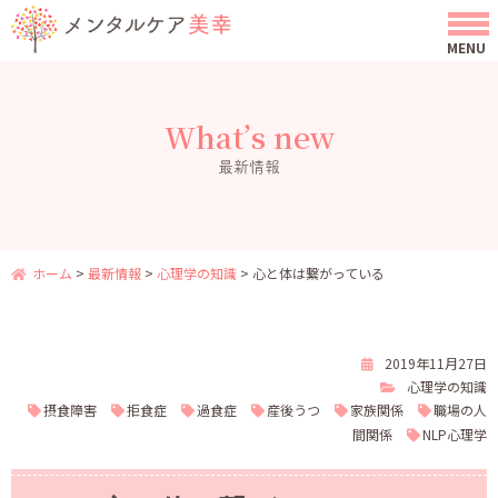
What’s new
最新情報
ホーム
>
最新情報
>
心理学の知識
>
心と体は繋がっている
2019年11月27日
心理学の知識
摂食障害
拒食症
過食症
産後うつ
家族関係
職場の人
間関係
NLP心理学