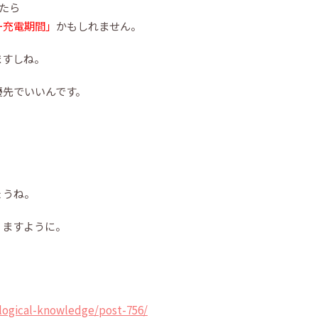
いたら
ー充電期間」
かもしれません。
ますしね。
優先でいいんです。
ょうね。
りますように。
logical-knowledge/post-756/