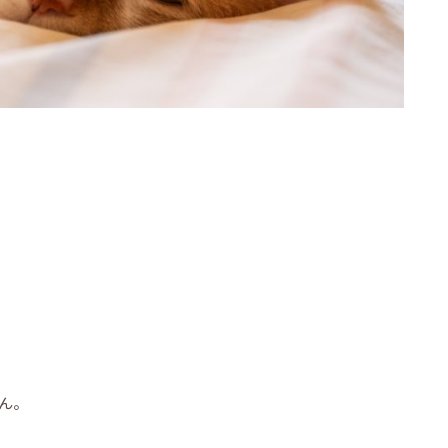
！
）
せん。