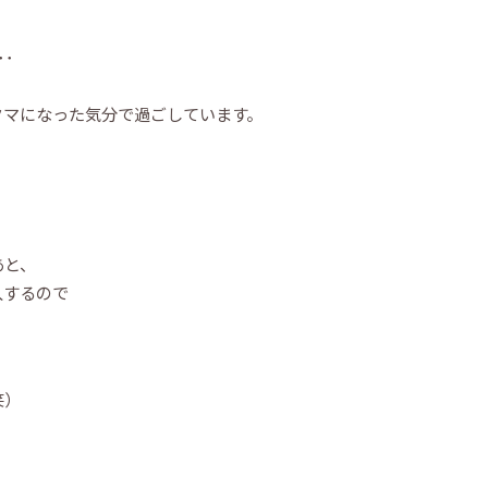
･
クマになった気分で過ごしています。
あと、
入するので
。
笑）