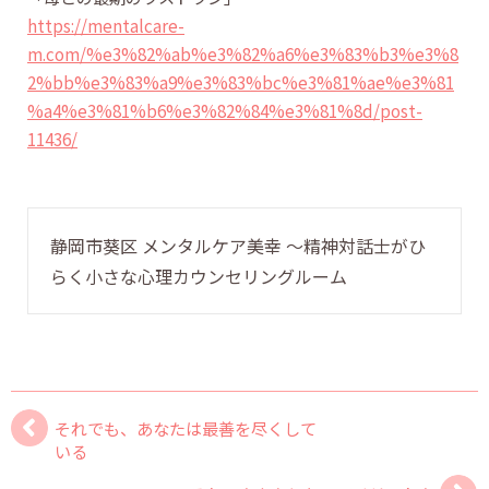
https://mentalcare-
m.com/%e3%82%ab%e3%82%a6%e3%83%b3%e3%8
2%bb%e3%83%a9%e3%83%bc%e3%81%ae%e3%81
%a4%e3%81%b6%e3%82%84%e3%81%8d/post-
11436/
静岡市葵区 メンタルケア美幸 〜精神対話士がひ
らく小さな心理カウンセリングルーム
それでも、あなたは最善を尽くして
いる