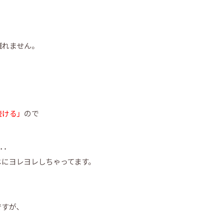
離れません。
続ける」
ので
･･
じにヨレヨレしちゃってます。
ですが、
。