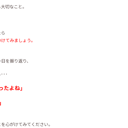
も大切なこと。
たら
つけてみましょう。
一日を振り返り、
･･
ったよね」
」
とを心がけてみてください。