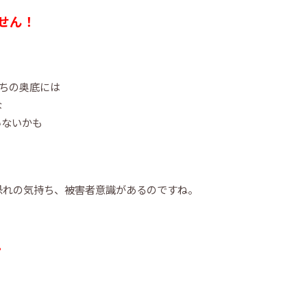
せん！
持ちの奥底には
な
いないかも
恐れの気持ち、被害者意識があるのですね。
。