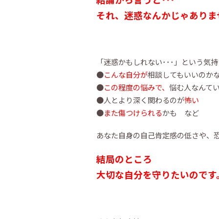
それ、迷惑なんかじゃありま
「迷惑かもしれない･･･」という気
●
こんな自分が
相談してもいいのか
●
この程度の悩みで、
悩む人なんて
●人とより深く関わるのが
怖い
●
また傷つけられる
かも など
あなた自身の自己肯定感の低さや、
結局のところ
大切な自分を守りたいのです