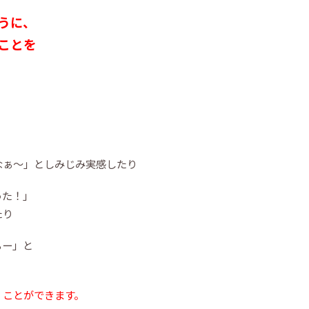
うに、
ことを
なぁ〜」としみじみ実感したり
った！」
たり
ぁー」と
くことができます。