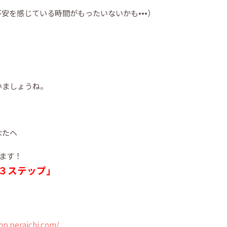
安を感じている時間がもったいないかも•••）
いましょうね。
なたへ
します！
３ステップ」
hp.peraichi.com/