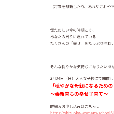
（将来を悲観したり、あれやこれや不
慌ただしい今の時期こそ、
あなたの周りに溢れている
たくさんの「幸せ」をたっぷり味わ
そんな穏やかな気持ちになりたいあ
3月24日（日）大人女子校にて開催
「穏やかな母親になるための
〜毒親育ちの幸せ子育て〜
詳細＆お申し込みはこちら↓
https://shizuoka-womens-school6.