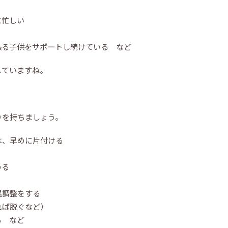
に忙しい
張る子供をサポートし続けている など
していますね。
りを持ちましょう。
は、早めに片付ける
める
温調整をする
れば脱ぐなど）
る など