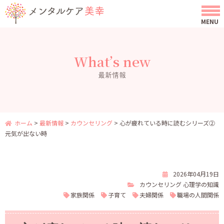
What’s new
最新情報
ホーム
>
最新情報
>
カウンセリング
>
心が疲れている時に読むシリーズ②
元気が出ない時
2026年04月19日
カウンセリング
心理学の知識
家族関係
子育て
夫婦関係
職場の人間関係