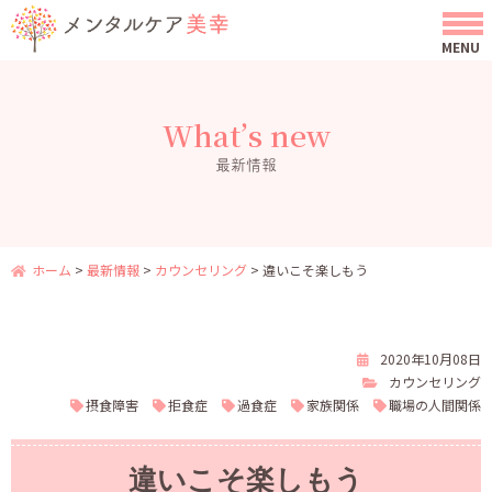
What’s new
最新情報
ホーム
>
最新情報
>
カウンセリング
>
違いこそ楽しもう
2020年10月08日
カウンセリング
摂食障害
拒食症
過食症
家族関係
職場の人間関係
違いこそ楽しもう