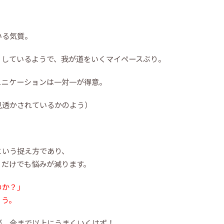
いる気質。
りしているようで、我が道をいくマイペースぶり。
ュニケーションは一対一が得意。
見透かされているかのよう）
という捉え方であり、
くだけでも悩みが減ります。
のか？」
ょう。
が、今まで以上にうまくいくはず！