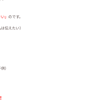
きい」
のです。
私は伝えたい）
子供）
！