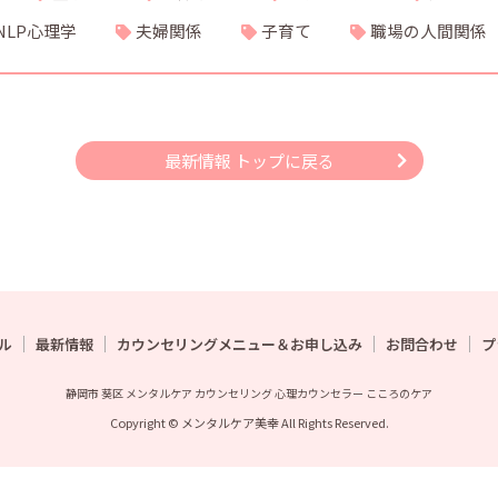
NLP心理学
夫婦関係
子育て
職場の人間関係
最新情報 トップに戻る
ル
最新情報
カウンセリングメニュー＆お申し込み
お問合わせ
プ
静岡市 葵区 メンタルケア カウンセリング 心理カウンセラー こころのケア
Copyright © メンタルケア美幸 All Rights Reserved.