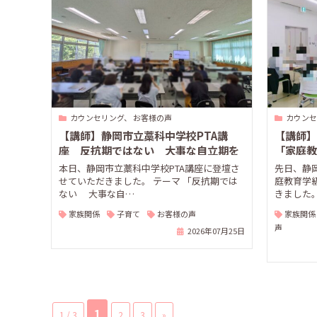
カウンセリング、 お客様の声
カウンセ
【講師】静岡市立藁科中学校PTA講
【講師】
座 反抗期ではない 大事な自立期を
「家庭教
サポートできる親になろう
強のはな
本日、静岡市立藁科中学校PTA講座に登壇さ
先日、静
せていただきました。 テーマ 「反抗期では
庭教育学
ない 大事な自…
きました。
家族関係
子育て
お客様の声
家族関係
声
2026年07月25日
1
1 / 3
2
3
»