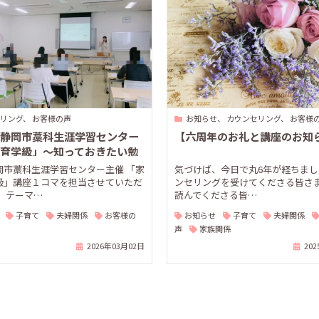
リング、 お客様の声
お知らせ、 カウンセリング、 お客様
静岡市藁科生涯学習センター
【六周年のお礼と講座のお知
育学級」〜知っておきたい勉
し〜
岡市藁科生涯学習センター主催 「家
気づけば、今日で丸6年が経ちまし
級」講座１コマを担当させていただ
ンセリングを受けてくださる皆さま
 テーマ…
読んでくださる皆…
子育て
夫婦関係
お客様の
お知らせ
子育て
夫婦関係
声
家族関係
2026年03月02日
20