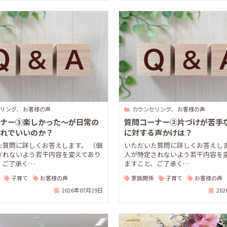
リング、 お客様の声
カウンセリング、 お客様の声
ナー③楽しかった〜が日常の
質問コーナー②片づけが苦手
れでいいのか？
に対する声かけは？
た質問に詳しくお答えします。 （個
いただいた質問に詳しくお答えしま
されないよう若干内容を変えてあり
人が特定されないよう若干内容を
、ご了承く…
ますこと、ご了承く…
子育て
お客様の声
家族関係
子育て
お客様の声
2026年07月29日
20