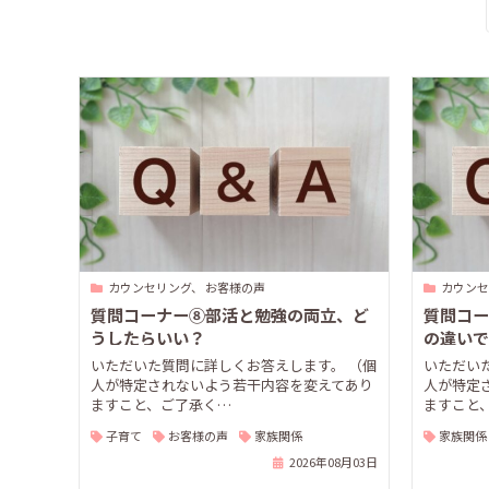
カウンセリング、 お客様の声
カウンセ
質問コーナー⑧部活と勉強の両立、ど
質問コー
うしたらいい？
の違いで
か？
いただいた質問に詳しくお答えします。 （個
いただい
人が特定されないよう若干内容を変えてあり
人が特定
ますこと、ご了承く…
ますこと
子育て
お客様の声
家族関係
家族関係
2026年08月03日