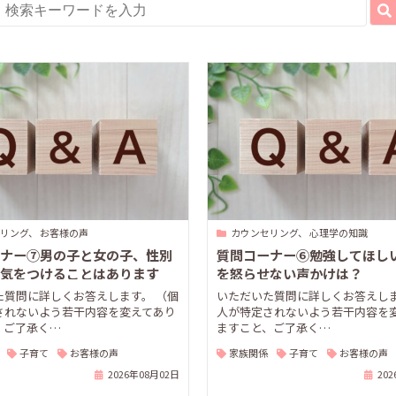
リング、 お客様の声
カウンセリング、 心理学の知識
ナー⑦男の子と女の子、性別
質問コーナー⑥勉強してほし
気をつけることはあります
を怒らせない声かけは？
た質問に詳しくお答えします。 （個
いただいた質問に詳しくお答えしま
されないよう若干内容を変えてあり
人が特定されないよう若干内容を
、ご了承く…
ますこと、ご了承く…
子育て
お客様の声
家族関係
子育て
お客様の声
2026年08月02日
20