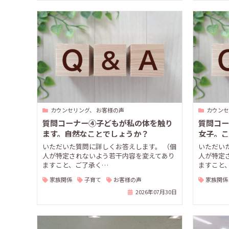
カウンセリング、 お客様の声
カウンセ
質問コーナー④子どもが私の体を触り
質問コー
ます。自然なことでしょうか？
女子。こ
いただいた質問に詳しくお答えします。 （個
いただい
人が特定されないよう若干内容を変えてあり
人が特定
ますこと、ご了承く…
ますこと
家族関係
子育て
お客様の声
家族関係
2026年07月30日