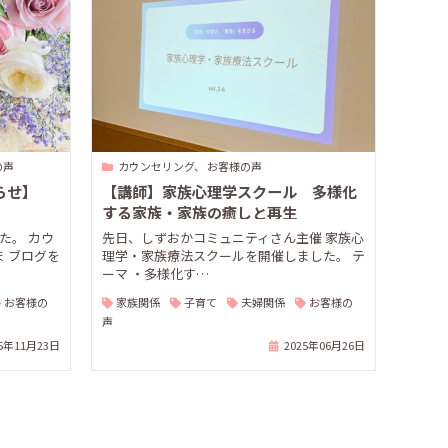
の声
カウンセリング、 お客様の声
らせ】
【講師】家族心理学スクール 多様化
する家族・家族の癒しと再生
た。 カウ
先日、しずおかコミュニティさん主催 家族心
 ブログを
理学・家族療法スクールを開催しました。 テ
ーマ ・多様化す…
お客様の
家族関係
子育て
夫婦関係
お客様の
声
25年11月23日
2025年06月26日