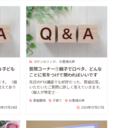
カウンセリング、 お客様の声
な子ども
質問コーナー①親子で口ベタ、どんな
ことに気をつけて関わればいいです
か？
す。 （個
先日のPTA講座でも好評だった、質疑応答。
変えてあり
いただいたご質問に詳しく答えていきます。
（個人が特定さ…
家族関係
子育て
お客様の声
26年07月28日
2026年07月27日