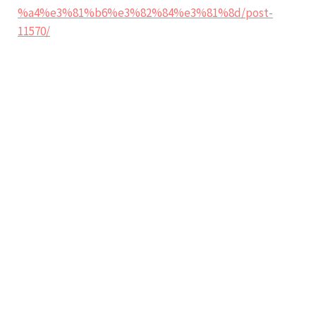
%a4%e3%81%b6%e3%82%84%e3%81%8d/post-
11570/