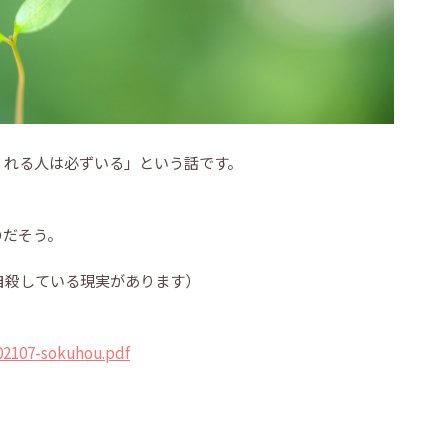
くれる人は必ずいる」という話です。
のだそう。
が自殺している現実があります）
」
02107-sokuhou.pdf