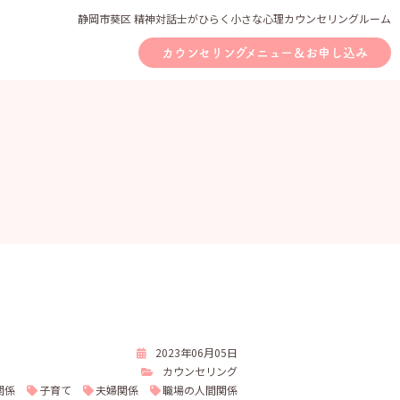
静岡市葵区 精神対話士がひらく小さな心理カウンセリングルーム
カウンセリングメニュー＆お申し込み
2023年06月05日
カウンセリング
関係
子育て
夫婦関係
職場の人間関係