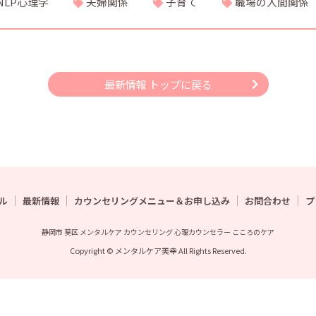
NLP心理学
夫婦関係
子育て
職場の人間関係
最新情報 トップに戻る
ル
最新情報
カウンセリングメニュー＆お申し込み
お問合わせ
プ
静岡市 葵区 メンタルケア カウンセリング 心理カウンセラー こころのケア
Copyright © メンタルケア美幸 All Rights Reserved.