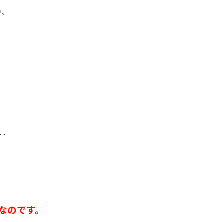
り、
･
なのです。