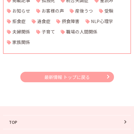
掲載記事
孤独死
統合失調症
星読み
お知らせ
お客様の声
産後うつ
受験
拒食症
過食症
摂食障害
NLP心理学
夫婦関係
子育て
職場の人間関係
家族関係
最新情報 トップに戻る
TOP