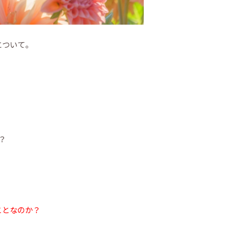
について。
？
ことなのか？