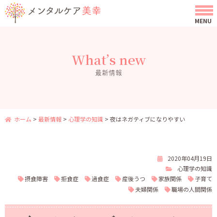
What’s new
最新情報
ホーム
>
最新情報
>
心理学の知識
>
夜はネガティブになりやすい
2020年04月19日
心理学の知識
摂食障害
拒食症
過食症
産後うつ
家族関係
子育て
夫婦関係
職場の人間関係